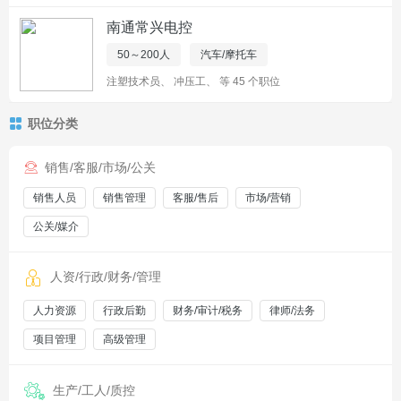
南通常兴电控
50～200人
汽车/摩托车
注塑技术员
、
冲压工
、
等 45 个职位
职位分类
销售/客服/市场/公关
销售人员
销售管理
客服/售后
市场/营销
公关/媒介
人资/行政/财务/管理
人力资源
行政后勤
财务/审计/税务
律师/法务
项目管理
高级管理
生产/工人/质控