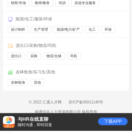
销售/市场
教师/教务
培训
其他专业服务
能源/化工/服装/环保
设计制样
生产管理
能源/电力/矿产
化工
环保
进出口/采购/物流/司机
进出口
采购
物流/仓储
司机
农林牧渔/实习生/其他
农林牧渔
其他
© 2022 汇通人才网
苏ICP备05011140号
南通伯乐人力资源有限公司 版权所有
与HR在线直聊
下载APP
随时沟通，即时回复