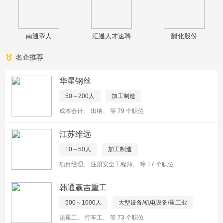
南通帝人
汇通人才速聘
醋化股份
名企推荐
华星钢丝
50～200人
加工制造
成本会计
、
出纳
、
等 79 个职位
江苏维远
10～50人
加工制造
项目经理
、
注册安全工程师
、
等 17 个职位
韩通赢吉重工
500～1000人
大型设备/机电设备/重工业
起重工
、
行车工
、
等 73 个职位