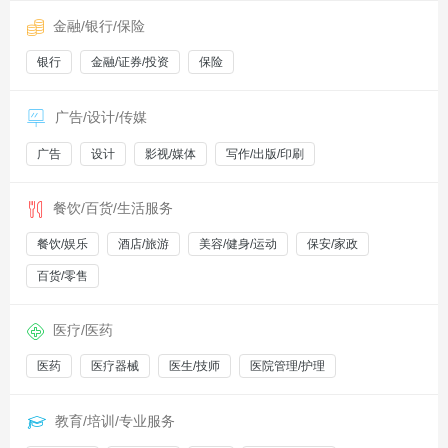
金融/银行/保险
银行
金融/证券/投资
保险
广告/设计/传媒
广告
设计
影视/媒体
写作/出版/印刷
餐饮/百货/生活服务
餐饮/娱乐
酒店/旅游
美容/健身/运动
保安/家政
百货/零售
医疗/医药
医药
医疗器械
医生/技师
医院管理/护理
教育/培训/专业服务