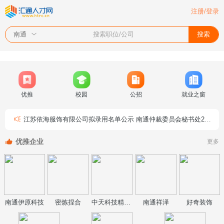
注册/登录
搜索职位/公司
搜索
南通
优推
校园
公招
就业之窗
江苏依海服饰有限公司拟录用名单公示
南通仲裁委员会秘书处2026年公开招聘工作人员（非事业编制）公告
优推企业
更多
南通伊原科技
密炼捏合
中天科技精密材料
南通祥泽
好奇装饰