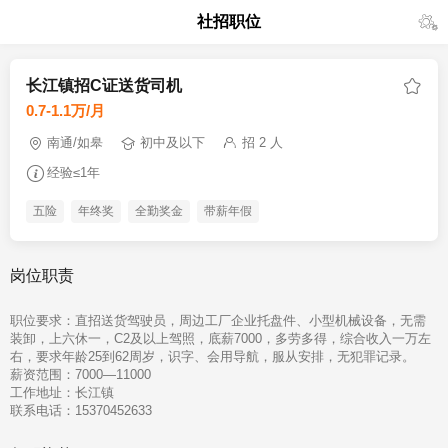
社招职位
长江镇招C证送货司机
0.7-1.1万/月
南通/如皋
初中及以下
招 2 人
经验≤1年
五险
年终奖
全勤奖金
带薪年假
岗位职责
职位要求：直招送货驾驶员，周边工厂企业托盘件、小型机械设备，无需
装卸，上六休一，C2及以上驾照，底薪7000，多劳多得，综合收入一万左
右，要求年龄25到62周岁，识字、会用导航，服从安排，无犯罪记录。

薪资范围：7000—11000

工作地址：长江镇 

联系电话：15370452633                